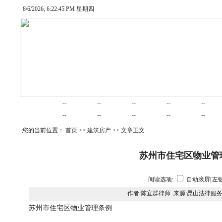
8/6/2026, 6:22:46 PM 星期四
网站首页
律师在线
律师随笔
业务范围
项目合作
交易
--
--
--
--
--
婚姻家庭
律师动态
债务清收
公司法律
建筑房产
劳动
--
--
--
--
--
您的当前位置：
首页
>>
建筑房产
>> 文章正文
苏州市住宅区物业管
阅读选项:
自动滚屏[左键
作者:陈宜群律师 来源:昆山法律服务
苏州市住宅区物业管理条例