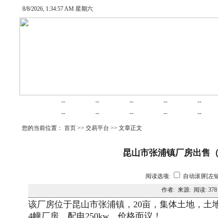
8/8/2026, 1:34:57 AM 星期六
网站首页
律师在线
律师随笔
业务范围
项目合作
交易
--
--
--
--
--
婚姻家庭
律师动态
债务清收
公司法律
建筑房产
劳动
--
--
--
--
--
您的当前位置：
首页
>>
交易平台
>> 文章正文
昆山市张浦镇厂房出售（ks1
阅读选项:
自动滚屏[左键
作者: 来源: 阅读:
378
该厂房位于昆山市张浦镇，20亩，集体土地，土地年
4幢厂房，配电250kw。价格面议！