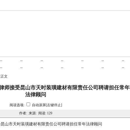
业务范围
项目合作
交易平台
诉讼指南
成功案例
民商合同
刑
--
--
--
--
--
--
--
公司法律
建筑房产
劳动工伤
服务客户
在线咨询
立法动态
联
--
--
--
--
--
--
--
章正文
陈宜群律师接受昆山市天时装璜建材有限责任公司聘请担任常年
法律顾问
阅读选项:
自动滚屏[左键停止]
作者: 来源: 阅读:
129
师接受昆山市天时装璜建材有限责任公司聘请担任常年法律顾问