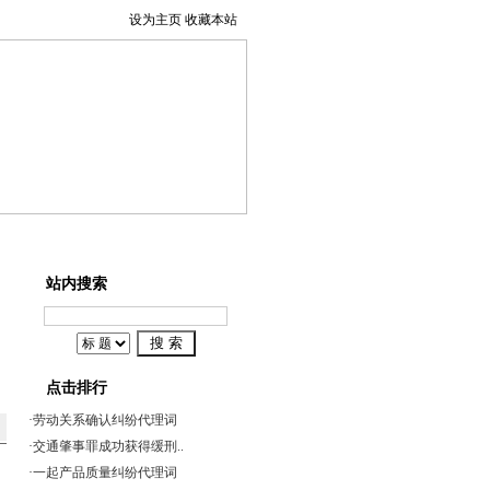
设为主页
收藏本站
事辩护
系我们
站内搜索
点击排行
·
劳动关系确认纠纷代理词
·
交通肇事罪成功获得缓刑..
·
一起产品质量纠纷代理词