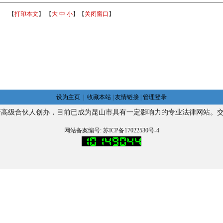
【
打印本文
】 【
大
中
小
】【
关闭窗口
】
设为主页
|
收藏本站
|
友情链接
|
管理登录
所高级合伙人
创办，目前已成为昆山市具有一定影响力的专业法律网站。
交
网站备案编号:
苏ICP备17022530号-4