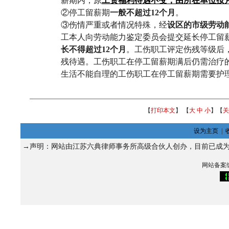
薪期内，原
工资福利待遇不变，由所在单位按
②停工留薪期
一般不超过12个月
。
③伤情严重或者情况特殊，经
设区的市级劳动
工本人向劳动能力鉴定委员会提交延长停工留
长不得超过12个月
。工伤职工评定伤残等级后
残待遇。工伤职工在停工留薪期满后仍需治疗
生活不能自理的工伤职工在停工留薪期需要护
【
打印本文
】 【
大
中
小
】【
关
设为主页
|
→声明：网站由江苏六典律师事务所高级合伙人
创办，目前已成
网站备案