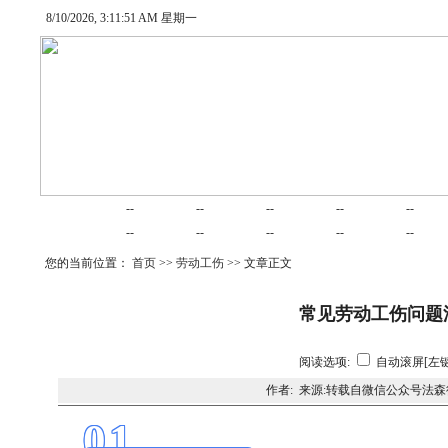
8/10/2026, 3:11:51 AM 星期一
网站首页
律师在线
律师随笔
业务范围
项目合作
交易
--
--
--
--
--
婚姻家庭
律师动态
债务清收
公司法律
建筑房产
劳动
--
--
--
--
--
您的当前位置：
首页
>>
劳动工伤
>> 文章正文
常见劳动工伤问题
阅读选项:
自动滚屏[左键
作者: 来源:转载自微信公众号法森
01